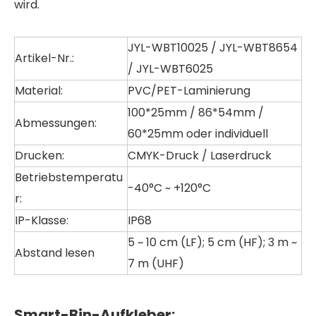
wird.
JYL-WBT10025 / JYL-WBT8654
Artikel-Nr.:
/ JYL-WBT6025
Material:
PVC/PET-Laminierung
100*25mm / 86*54mm /
Abmessungen:
60*25mm oder individuell
Drucken:
CMYK-Druck / Laserdruck
Betriebstemperatu
-40°C ~ +120°C
r:
IP-Klasse:
IP68
5 ~ 10 cm (LF); 5 cm (HF); 3 m ~
Abstand lesen
7 m (UHF)
Smart-Bin-Aufkleber: