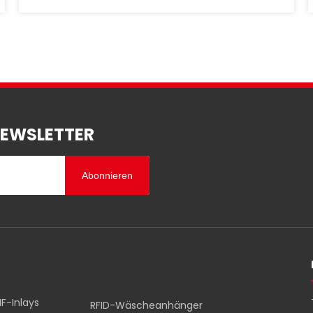
in Wiesbaden, Deutschland, bot für JYL-
Tech die perfekte Bühne, um sein
Fachwissen in der kundenspezifischen RFID-
Technologie zu demonstrieren. Die
zweitägige Veranstaltung war geprägt von
dy
NEWSLETTER
Abonnieren
F-Inlays
RFID-Wäscheanhänger