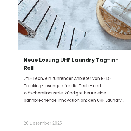
Neue Lösung UHF Laundry Tag-in-
Roll
JYL-Tech, ein führender Anbieter von RFID-
Tracking-Lösungen für die Textil- und
Wäschereiindustrie, kündigte heute eine
bahnbrechende Innovation an: den UHF Laundry
„Tag-in-Roll“. Dieses Tag soll die Textilproduktion
verändern, indem es die UHF-RFID-Kennzeichnung
nahtlos direkt in die automatisierte
26 Dezember 2025
Wäscheherstellung integriert