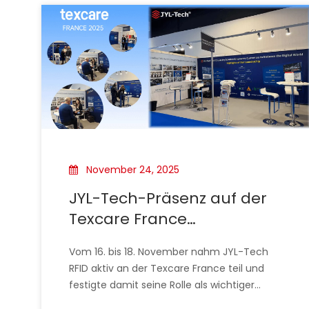
November 24, 2025
JYL-Tech-Präsenz auf der
Texcare France
unterstreicht bewährte
Vom 16. bis 18. November nahm JYL-Tech
RFID-Expertise im
RFID aktiv an der Texcare France teil und
Wäschereimanagement
festigte damit seine Rolle als wichtiger
Innovator in der europäischen