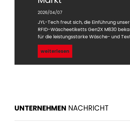
2026/04/07
JYL-Tech freut sich, die Einführung uns
RFID-Wäscheetiketts Gen2X M830 bekan
für die leistungsstarke Wäsche- und Text
Hotels, Krankenhäusern, Wäschereien u
Industriewäschereien entwickelt wurde. A
weiterlesen
Hersteller von RFID-Tags hat JYL-Tech fo
Technologie integriert
UNTERNEHMEN
NACHRICHT