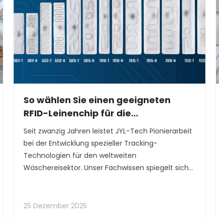
So wählen Sie einen geeigneten
RFID-Leinenchip für die
Textilverfolgung aus
Seit zwanzig Jahren leistet JYL-Tech Pionierarbeit
bei der Entwicklung spezieller Tracking-
Technologien für den weltweiten
Wäschereisektor. Unser Fachwissen spiegelt sich
in unseren fortschrittlichen Wäscherei-RFID-Tags
wider, die darauf ausgelegt sind, Intelligenz und
Effizienz in das Lebenszyklusmanagement von
25 Dezember 2025
Textilien zu bringen. Diese robusten Wäscherei-