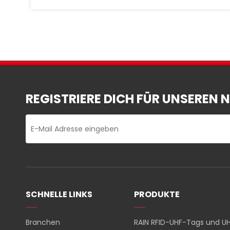
Textilpflegelandschaft weiter. Die
Ausstellung bot einen idealen Rahmen, um
die Werbung für die leistungsstarke RFID-
Wäschechip-Technologie des
Unternehmens zu intensivieren.
REGISTRIERE DICH FÜR UNSEREN 
SCHNELLE LINKS
PRODUKTE
Branchen
RAIN RFID-UHF-Tags und UH