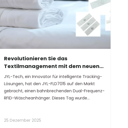
Revolutionieren Sie das
Textilmanagement mit dem neuen
Dual-Frequenz-RFID-Wäscheetikett
JYL-Tech, ein Innovator für intelligente Tracking-
von JYL-Tech
Lösungen, hat den JYL-FLD7015 auf den Markt
gebracht, einen bahnbrechenden Dual-Frequenz-
RFID-Wäscheanhänger. Dieses Tag wurde
entwickelt, um das
Textillebenszyklusmanagement zu
transformieren und ermöglicht Branchen wie
25 Dezember 2025
dem Gastgewerbe und dem Gesundheitswesen