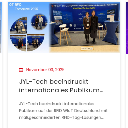
November 03, 2025
JYL-Tech beeindruckt
internationales Publikum
auf der RFID WIoT
JYL-Tech beeindruckt internationales
Deutschland mit
Publikum auf der RFID WIoT Deutschland mit
maßgeschneiderten RFID-
maßgeschneiderten RFID-Tag-Lösungen.
Tag-Lösungen
Die jüngste RFID WIoT Expo (22.-23. Oktober)