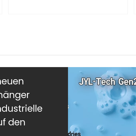
RFID-Chips funktionieren
neuen
hänger
dustrielle
uf den