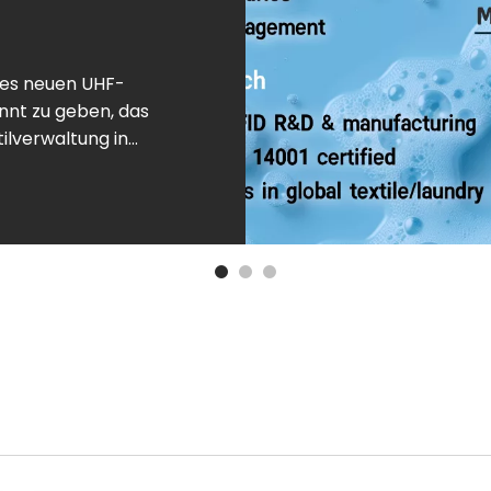
eres neuen UHF-
nt zu geben, das
ilverwaltung in
nd
ls professioneller
rtschrittliche