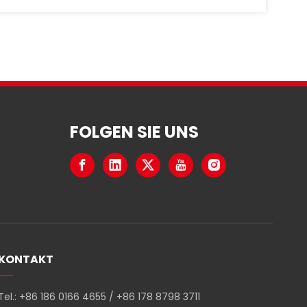
Jahren bieten wir maßgeschneiderte RFID-
und NFC-Technologie in allen erdenklichen
Formen an.Wir nutzen unsere Expertise zur
Entwicklung und Produktion von RFID/NFC-
Produkten
FOLGEN SIE UNS
KONTAKT
Tel.: +86 186 0166 4655 / +86 178 8798 3711