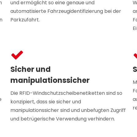
n
und ermöglicht so eine genaue und
W
automatisierte Fahrzeugidentifizierung bei der
a
n
Parkzufahrt.
F
E
Sicher und
S
manipulationssicher
M
F
Die RFID-Windschutzscheibenetiketten sind so
e
a
konzipiert, dass sie sicher und
r
manipulationssicher sind und unbefugten Zugriff
und betrügerische Verwendung verhindern.