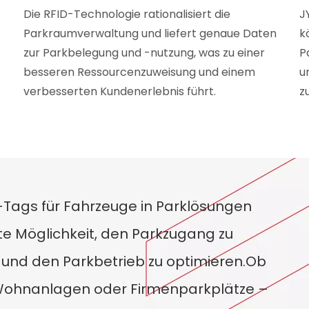
Die RFID-Technologie rationalisiert die
J
Parkraumverwaltung und liefert genaue Daten
k
zur Parkbelegung und -nutzung, was zu einer
P
besseren Ressourcenzuweisung und einem
u
verbesserten Kundenerlebnis führt.
z
Tags für Fahrzeuge in Parklösungen
nte Möglichkeit, den Parkzugang zu
n und den Parkbetrieb zu optimieren.Ob
Wohnanlagen oder Firmenparkplätze –