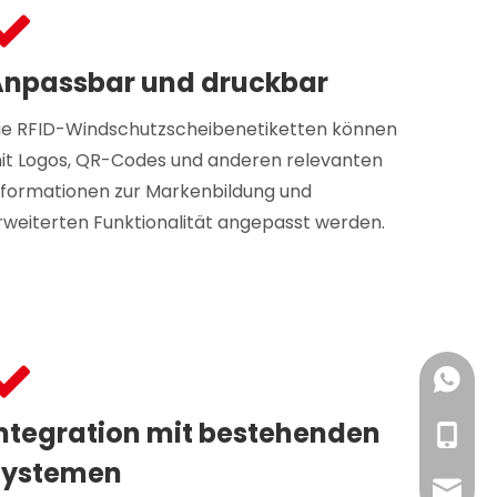
Anpassbar und druckbar
ie RFID-Windschutzscheibenetiketten können
it Logos, QR-Codes und anderen relevanten
nformationen zur Markenbildung und
rweiterten Funktionalität angepasst werden.
+86 18
ntegration mit bestehenden
+86 19
+86-18
Systemen
RFID@jy