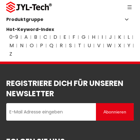
Produktgruppe
Hot-Keyword-Index
0-9
A
B
C
D
E
F
G
H
I
J
K
L
M
N
O
P
Q
R
S
T
U
V
W
X
Y
Z
REGISTRIERE DICH FÜR UNSEREN
NEWSLETTER
Abonnieren