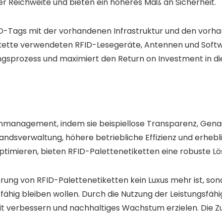
r Reichweite und bieten ein höheres Maß an Sicherheit.
s RFID-Tags mit der vorhandenen Infrastruktur und den vo
ferkette verwendeten RFID-Lesegeräte, Antennen und Softw
gsprozess und maximiert den Return on Investment in di
management, indem sie beispiellose Transparenz, Genauigk
tandsverwaltung, höhere betriebliche Effizienz und erh
imieren, bieten RFID-Palettenetiketten eine robuste Lösu
rung von RFID-Palettenetiketten kein Luxus mehr ist, so
ähig bleiben wollen. Durch die Nutzung der Leistungsfä
heit verbessern und nachhaltiges Wachstum erzielen. Die