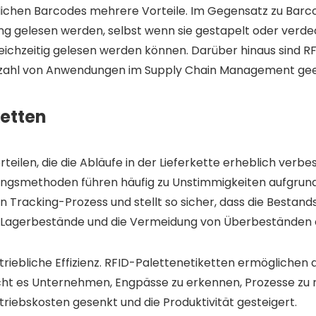
hen Barcodes mehrere Vorteile. Im Gegensatz zu Barcodes
gelesen werden, selbst wenn sie gestapelt oder verdeck
ichzeitig gelesen werden können. Darüber hinaus sind R
lzahl von Anwendungen im Supply Chain Management geei
ketten
teilen, die die Abläufe in der Lieferkette erheblich verbes
ngsmethoden führen häufig zu Unstimmigkeiten aufgrund 
n Tracking-Prozess und stellt so sicher, dass die Bestandsd
r Lagerbestände und die Vermeidung von Überbeständen
betriebliche Effizienz. RFID-Palettenetiketten ermögliche
ht es Unternehmen, Engpässe zu erkennen, Prozesse zu rat
riebskosten gesenkt und die Produktivität gesteigert.