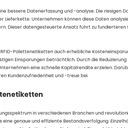
ine bessere Datenerfassung und -analyse. Die riesigen 
ng der Lieferkette. Unternehmen können diese Daten analys
rn. Dieser datengesteuerte Ansatz führt zu fundierteren 
en RFID-Palettenetiketten auch erhebliche Kosteneinsparu
ristigen Einsparungen beträchtlich. Durch die Reduzierung
ternehmen eine schnelle Kapitalrendite erzielen. Darüber
ren Kundenzufriedenheit und -treue bei.
tenetiketten
dungsspektrum in verschiedenen Branchen und revolutio
s eine genaue und effiziente Bestandsverfolgung. Einzelh