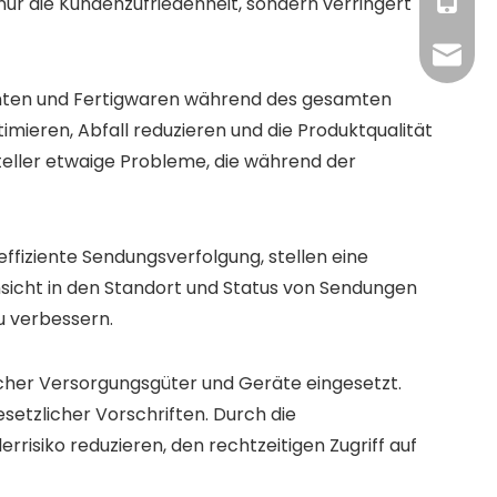
+86 19
+86-18
nur die Kundenzufriedenheit, sondern verringert
RFID@jy
nenten und Fertigwaren während des gesamten
mieren, Abfall reduzieren und die Produktqualität
teller etwaige Probleme, die während der
effiziente Sendungsverfolgung, stellen eine
insicht in den Standort und Status von Sendungen
u verbessern.
her Versorgungsgüter und Geräte eingesetzt.
setzlicher Vorschriften. Durch die
risiko reduzieren, den rechtzeitigen Zugriff auf