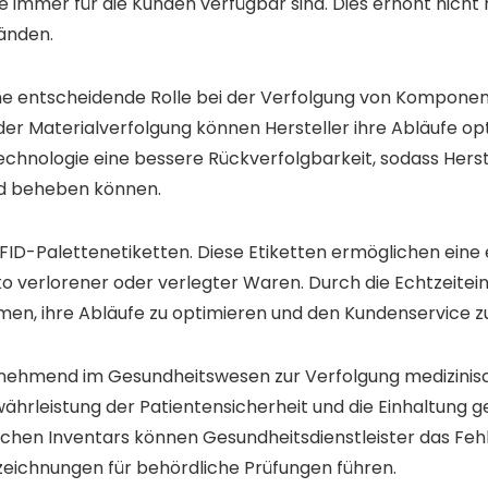
 immer für die Kunden verfügbar sind. Dies erhöht nicht 
änden.
 eine entscheidende Rolle bei der Verfolgung von Kompo
er Materialverfolgung können Hersteller ihre Abläufe opti
echnologie eine bessere Rückverfolgbarkeit, sodass Hers
nd beheben können.
RFID-Palettenetiketten. Diese Etiketten ermöglichen eine 
iko verlorener oder verlegter Waren. Durch die Echtzeite
men, ihre Abläufe zu optimieren und den Kundenservice z
nehmend im Gesundheitswesen zur Verfolgung medizinisc
hrleistung der Patientensicherheit und die Einhaltung ge
hen Inventars können Gesundheitsdienstleister das Fehler
zeichnungen für behördliche Prüfungen führen.